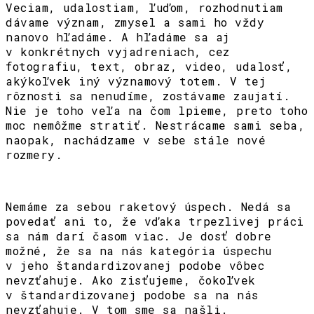
Veciam, udalostiam, ľuďom, rozhodnutiam
dávame význam, zmysel a sami ho vždy
nanovo hľadáme. A hľadáme sa aj
v konkrétnych vyjadreniach, cez
fotografiu, text, obraz, video, udalosť,
akýkoľvek iný významový totem. V tej
rôznosti sa nenudíme, zostávame zaujatí.
Nie je toho veľa na čom lpieme, preto toho
moc nemôžme stratiť. Nestrácame sami seba,
naopak, nachádzame v sebe stále nové
rozmery.
Nemáme za sebou raketový úspech. Nedá sa
povedať ani to, že vďaka trpezlivej práci
sa nám darí časom viac. Je dosť dobre
možné, že sa na nás kategória úspechu
v jeho štandardizovanej podobe vôbec
nevzťahuje. Ako zisťujeme, čokoľvek
v štandardizovanej podobe sa na nás
nevzťahuje. V tom sme sa našli.