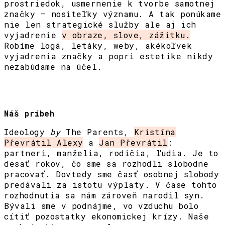
prostriedok, usmernenie k tvorbe samotnej
značky – nositeľky významu. A tak ponúkame
nie len strategické služby ale aj ich
vyjadrenie
v obraze, slove, zážitku.
Robíme logá, letáky, weby, akékoľvek
vyjadrenia značky a popri estetike nikdy
nezabúdame na účel.
Náš príbeh
Ideology
by
The Parents,
Kristína
Převrátil Alexy
a
Jan Převrátil
:
partneri, manželia, rodičia, ľudia. Je to
desať rokov, čo sme sa rozhodli slobodne
pracovať. Dovtedy sme časť osobnej slobody
predávali za istotu výplaty. V čase tohto
rozhodnutia sa nám zároveň narodil syn.
Bývali sme v podnájme, vo vzduchu bolo
cítiť pozostatky ekonomickej krízy. Naše