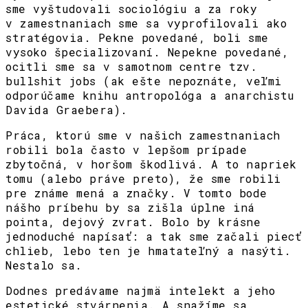
sme vyštudovali sociológiu a za roky
v zamestnaniach sme sa vyprofilovali ako
stratégovia. Pekne povedané, boli sme
vysoko špecializovaní. Nepekne povedané,
ocitli sme sa v samotnom centre tzv.
bullshit jobs (ak ešte nepoznáte, veľmi
odporúčame knihu antropológa a anarchistu
Davida Graebera).
Práca, ktorú sme v našich zamestnaniach
robili bola často v lepšom prípade
zbytočná, v horšom škodlivá. A to napriek
tomu (alebo práve preto), že sme robili
pre známe mená a značky. V tomto bode
nášho príbehu by sa zišla úplne iná
pointa, dejový zvrat. Bolo by krásne
jednoduché napísať: a tak sme začali piecť
chlieb, lebo ten je hmatateľný a nasýti.
Nestalo sa.
Dodnes predávame najmä intelekt a jeho
estetické stvárnenia. A snažíme sa