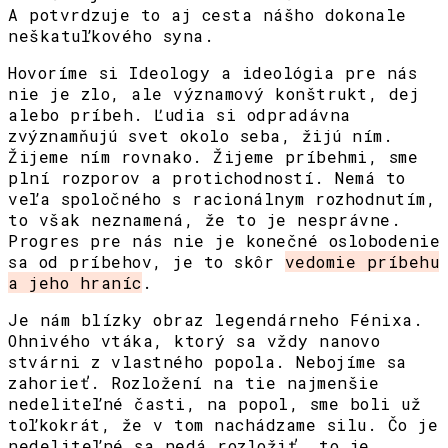
A potvrdzuje to aj cesta nášho dokonale
neškatuľkového syna.
Hovoríme si Ideology a ideológia pre nás
nie je zlo, ale významový konštrukt, dej
alebo príbeh. Ľudia si odpradávna
zvýznamňujú svet okolo seba, žijú ním.
Žijeme ním rovnako. Žijeme príbehmi, sme
plní rozporov a protichodností. Nemá to
veľa spoločného s racionálnym rozhodnutím,
to však neznamená, že to je nesprávne.
Progres pre nás nie je konečné oslobodenie
sa od príbehov, je to skôr
vedomie príbehu
a jeho hraníc
.
Je nám blízky obraz legendárneho Fénixa.
Ohnivého vtáka, ktorý sa vždy nanovo
stvárni z vlastného popola. Nebojíme sa
zahorieť. Rozložení na tie najmenšie
nedeliteľné časti, na popol, sme boli už
toľkokrát, že v tom nachádzame silu. Čo je
nedeliteľné sa nedá rozložiť, to je