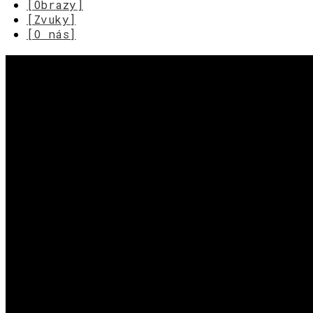
[Obrazy]
[Zvuky]
[O nás]