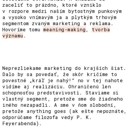
zaceliť to prázdno, ktoré vzniklo
v rozpore medzi naším bytostným punkovým
a vysoko vnímavým ja a plytkým trhovým
segmentom zvaným marketing a reklama.
Hovoríme tomu
meaning-making
,
tvorba
významu
.
Neprezliekame marketing do krajších šiat.
Dalo by sa povedať, že skôr kričíme to
povestné „kráľ je nahý!“ no v tej nahote
vidíme aj realizáciu. Ohraničenú len
schopnosťou predstavivosti. Staviame si
vlastný segment, pretože sme do žiadneho
iného nezapadli. A sme v ňom slobodní,
pretože anything goes (ak ešte nepoznáte,
odporúčame filozofa vedy P. K.
Feyerabenda).