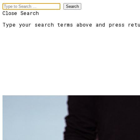
Close Search
Type your search terms above and press ret
meaningful
branding
Menu
[For You]
[Words]
[Images]