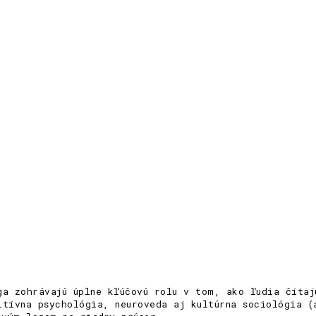
ga zohrávajú úplne kľúčovú rolu v tom, ako ľudia číta
itívna psychológia, neuroveda aj kultúrna sociológia (