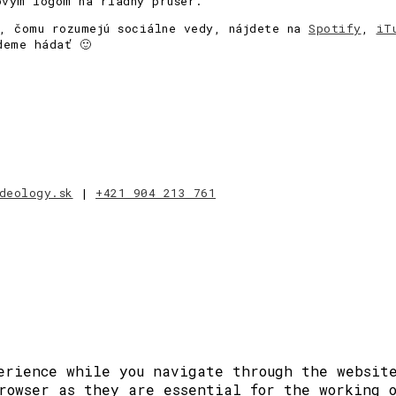
ovým logom na riadny prúser.
u, čomu rozumejú sociálne vedy, nájdete na
Spotify
,
iT
deme hádať 🙂
deology.sk
|
+421 904 213 761
erience while you navigate through the website
rowser as they are essential for the working 