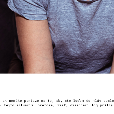
e ak nemáte peniaze na to, aby ste ľuďom do hláv doslo
v tejto situácii, pretože, žiaľ, dizajnéri lôg príliš