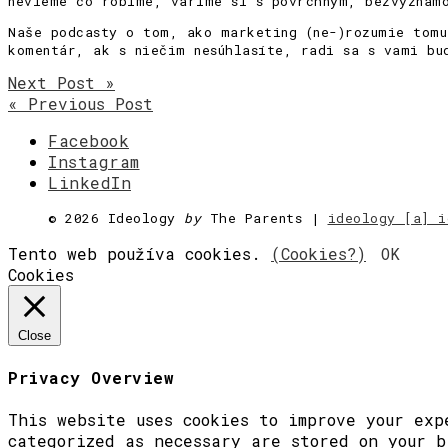
nevieme čo robíme, varíme si s povrchným, bezvýznam
Naše podcasty o tom, ako marketing (ne-)rozumie tom
komentár, ak s niečim nesúhlasíte, radi sa s vami bu
Next Post »
« Previous Post
Facebook
Instagram
LinkedIn
©
2026 Ideology
by
The Parents |
ideology [a] i
Tento web používa cookies.
(Cookies?)
OK
Cookies
Close
Privacy Overview
This website uses cookies to improve your exp
categorized as necessary are stored on your b