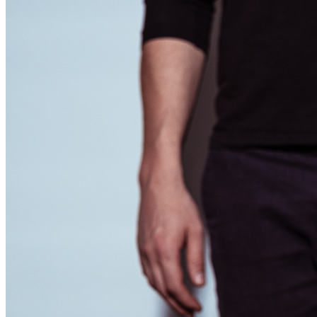
[Sounds]
[About Us]