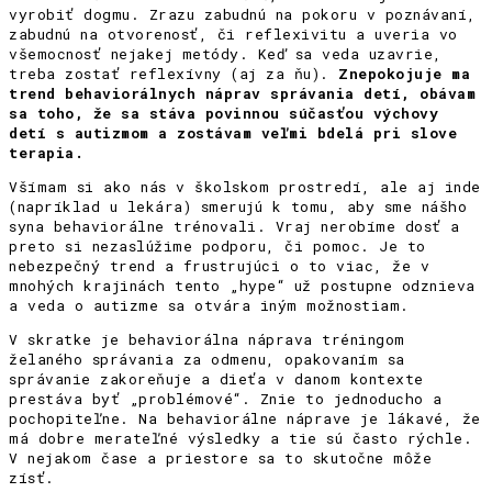
vyrobiť dogmu. Zrazu zabudnú na pokoru v poznávaní,
zabudnú na otvorenosť, či reflexivitu a uveria vo
všemocnosť nejakej metódy. Keď sa veda uzavrie,
treba zostať reflexívny (aj za ňu).
Znepokojuje ma
trend behaviorálnych náprav správania detí, obávam
sa toho, že sa stáva povinnou súčasťou výchovy
detí s autizmom a zostávam veľmi bdelá pri slove
terapia.
Všímam si ako nás v školskom prostredí, ale aj inde
(napríklad u lekára) smerujú k tomu, aby sme nášho
syna behaviorálne trénovali. Vraj nerobíme dosť a
preto si nezaslúžime podporu, či pomoc. Je to
nebezpečný trend a frustrujúci o to viac, že v
mnohých krajinách tento „hype“ už postupne odznieva
a veda o autizme sa otvára iným možnostiam.
V skratke je behaviorálna náprava tréningom
želaného správania za odmenu, opakovaním sa
správanie zakoreňuje a dieťa v danom kontexte
prestáva byť „problémové“. Znie to jednoducho a
pochopiteľne. Na behaviorálne náprave je lákavé, že
má dobre merateľné výsledky a tie sú často rýchle.
V nejakom čase a priestore sa to skutočne môže
zísť.