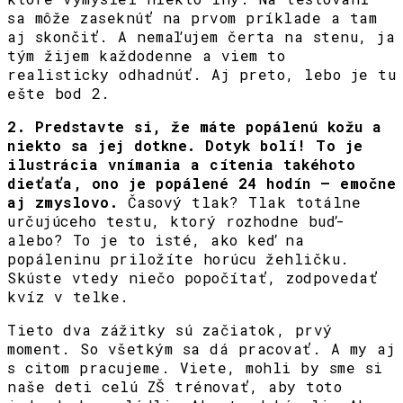
sa môže zaseknúť na prvom príklade a tam
aj skončiť. A nemaľujem čerta na stenu, ja
tým žijem každodenne a viem to
realisticky odhadnúť. Aj preto, lebo je tu
ešte bod 2.
2. Predstavte si, že máte popálenú kožu a
niekto sa jej dotkne. Dotyk bolí! To je
ilustrácia vnímania a cítenia takéhoto
dieťaťa, ono je popálené 24 hodín – emočne
aj zmyslovo.
Časový tlak? Tlak totálne
určujúceho testu, ktorý rozhodne buď-
alebo? To je to isté, ako keď na
popáleninu priložíte horúcu žehličku.
Skúste vtedy niečo popočítať, zodpovedať
kvíz v telke.
Tieto dva zážitky sú začiatok, prvý
moment. So všetkým sa dá pracovať. A my aj
s citom pracujeme. Viete, mohli by sme si
naše deti celú ZŠ trénovať, aby toto