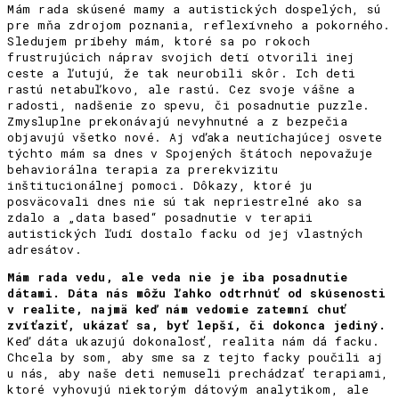
Mám rada skúsené mamy a autistických dospelých, sú
pre mňa zdrojom poznania, reflexívneho a pokorného.
Sledujem príbehy mám, ktoré sa po rokoch
frustrujúcich náprav svojich detí otvorili inej
ceste a ľutujú, že tak neurobili skôr. Ich deti
rastú netabuľkovo, ale rastú. Cez svoje vášne a
radosti, nadšenie zo spevu, či posadnutie puzzle.
Zmysluplne prekonávajú nevyhnutné a z bezpečia
objavujú všetko nové. Aj vďaka neutíchajúcej osvete
týchto mám sa dnes v Spojených štátoch nepovažuje
behaviorálna terapia za prerekvizitu
inštitucionálnej pomoci. Dôkazy, ktoré ju
posväcovali dnes nie sú tak nepriestrelné ako sa
zdalo a „data based“ posadnutie v terapii
autistických ľudí dostalo facku od jej vlastných
adresátov.
Mám rada vedu, ale veda nie je iba posadnutie
dátami. Dáta nás môžu ľahko odtrhnúť od skúsenosti
v realite, najmä keď nám vedomie zatemní chuť
zvíťaziť, ukázať sa, byť lepší, či dokonca jediný.
Keď dáta ukazujú dokonalosť, realita nám dá facku.
Chcela by som, aby sme sa z tejto facky poučili aj
u nás, aby naše deti nemuseli prechádzať terapiami,
ktoré vyhovujú niektorým dátovým analytikom, ale