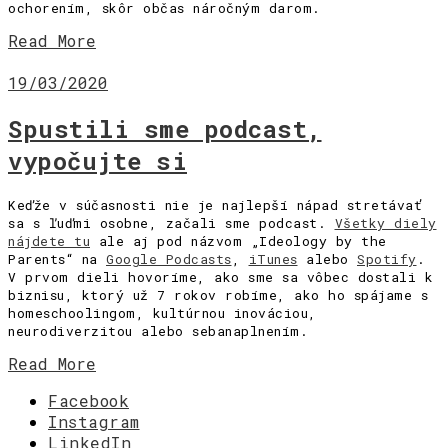
ochorením, skôr občas náročným darom.
Read More
19/03/2020
Spustili sme podcast,
vypočujte si
Keďže v súčasnosti nie je najlepší nápad stretávať
sa s ľuďmi osobne, začali sme podcast.
Všetky diely
nájdete tu
ale aj pod názvom „Ideology by the
Parents“ na
Google Podcasts
,
iTunes
alebo
Spotify
.
V prvom dieli hovoríme, ako sme sa vôbec dostali k
biznisu, ktorý už 7 rokov robíme, ako ho spájame s
homeschoolingom, kultúrnou inováciou,
neurodiverzitou alebo sebanaplnením.
Read More
Facebook
Instagram
LinkedIn