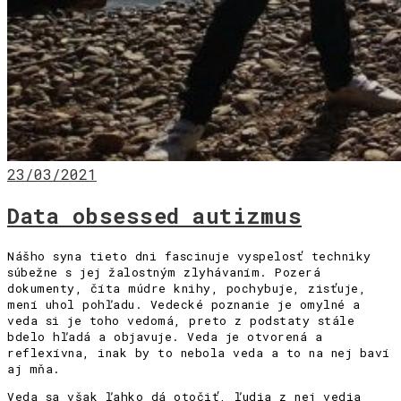
23/03/2021
Data obsessed autizmus
Nášho syna tieto dni fascinuje vyspelosť techniky
súbežne s jej žalostným zlyhávaním. Pozerá
dokumenty, číta múdre knihy, pochybuje, zisťuje,
mení uhol pohľadu. Vedecké poznanie je omylné a
veda si je toho vedomá, preto z podstaty stále
bdelo hľadá a objavuje. Veda je otvorená a
reflexívna, inak by to nebola veda a to na nej baví
aj mňa.
Veda sa však ľahko dá otočiť, ľudia z nej vedia