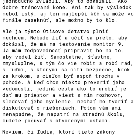
jednoducho zvládli. Aby to dokázali. Ako
dobre trénované kone. Ani tak by výsledok
nebol istý, aj ten najlepší kôň sa môže vo
finále zaseknúť, ale možno by to šlo.
Ale ja týmto Otisove detstvo plniť
nechcem. Nebude žiť a učiť sa preto, aby
dokázal, že má na testovanie monitor 9.
Ja mám zodpovednosť pripraviť ho na to,
aby vedel žiť. Samostatne, šťastne,
zmysluplne, s tým čo vie robiť a robí rád,
s ľuďmi, s ktorými sa cíti bezpečne, krok
za krokom, s cieľom byť aspoň trochu v
pohode. A keď chce niekto preveriť jeho
vedomosti, jediná cesta ako to urobiť je
dať mu priestor a viest s ním rozhovor,
sledovať jeho myslenie, nechať ho tvoriť a
diskutovať o riešeniach. Potom vám ani
nenapadne, že nepatrí na strednú školu,
budete počúvať s otvorenými ústami.
Neviem, či ľudia, ktorí tieto zákony