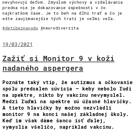
nevyhovujú deťom. Zmyslom výchovy a vzdelávania
predsa nie je dokazovanie úspešnosti v čo
najkratšom čase. Je to beh na dlhú trať a čo je
ešte zaujímavejšie tých tratí je veľmi veľa.
#detibeznavodu
#
neurodiverzita
19/03/2021
Zažiť si Monitor 9 v koži
nadaného aspergera
Poznáte taký vtip, že autizmus a očkovanie
spolu predsalen súvisia – keby nebolo ľudí
na spektre, nikto by vakcínu nevymyslel.
Medzi ľuďmi na spektre sú úžasné hlavičky.
A tieto hlavičky by možno nezvládli
monitor 9 na konci našej základnej školy.
Keď im však dáme šancu ísť ďalej,
vymyslia všeličo, napríklad vakcínu.