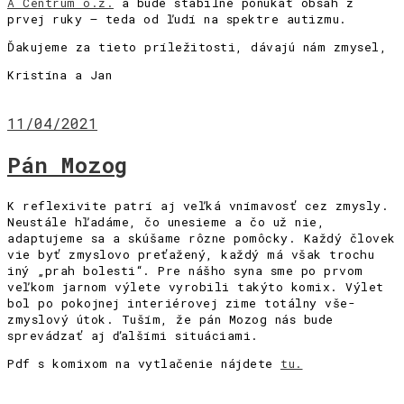
A Centrum o.z.
a bude stabilne ponúkať obsah z
prvej ruky – teda od ľudí na spektre autizmu.
Ďakujeme za tieto príležitosti, dávajú nám zmysel,
Kristína a Jan
11/04/2021
Pán Mozog
K reflexivite patrí aj veľká vnímavosť cez zmysly.
Neustále hľadáme, čo unesieme a čo už nie,
adaptujeme sa a skúšame rôzne pomôcky. Každý človek
vie byť zmyslovo preťažený, každý má však trochu
iný „prah bolesti“. Pre nášho syna sme po prvom
veľkom jarnom výlete vyrobili takýto komix. Výlet
bol po pokojnej interiérovej zime totálny vše-
zmyslový útok. Tuším, že pán Mozog nás bude
sprevádzať aj ďalšími situáciami.
Pdf s komixom na vytlačenie nájdete
tu.