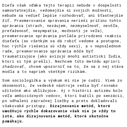
Dieťa však vďaka tejto terapii nebude v dospelosti
samostatnejšie, vedomejšie si svojich možností,
nebude sa vedieť lepšie rozhodovať, ani šťastnejšie
žiť. Presmerovanie správania nerieši príčinu tohto
správania (strach, nezáujem, nezmyselnosť, nevôľa,
preťaženosť, nesympatia, možností je veľa),
presmerovanie správania potláča prirodzenú reakciu
dieťaťa (so všetkým sa dá robiť vedome a postupne,
hoc rýchle riešenia sú vždy sexi), a v neposlednom
rade, presmerovanie správania môže byť
traumatizujúce (ako avizujú mnohí autistickí ľudia,
ktorí si tým prešli). Nechcem túto metódu apriori
zhadzovať, chcem upozorniť na to, že sa z nej stáva
modla a to napriek všetkým rizikám.
Som sociologička a výskum mi nie je cudzí. Viem zo
skúsenosti, že vedecké nástroje vedia byť rovnako
užitočné ako ubližujúce. Aj v histórií autizmu bolo
veľa ambicióznych vedcov, ktorí bažili po senzácií,
po odhalení zázračnej liečby a preto dokladovali
všakovaké prístupy.
Dizajnovanie metód, ktoré
umožňujú rýchle dokazovanie však nie je vždy to
isté, ako dizajnovanie metód, ktoré skutočne
pomáhajú.