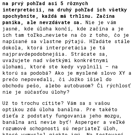
na prvý pohľad asi 5 rôznych
interpretácií, na druhý pohľad ich všetky
spochybníte, každá má trhlinu. Začína
panika, ale nevzdávate sa.
Nie je vám
jasné, kde úloha končí, kde začína a je
ich tam toľko…neviete na čo z toho, čo je
napísané sa vlastne pýtajú. Hľadáte stále
dokola, ktorá interpretácia je tá
najpravdepodobnejšia. Strácate sa,
uvažujete nad všetkými konkrétnymi
úlohami, ktoré ste kedy vyplnili – na
ktorú sa podobá? Ako je myslené slovo XY a
prečo nepovedali, či Jožko išiel do
obchodu pešo, alebo autobusom? Či rýchlosť
nie je súčasťou úlohy?
Už to trochu cítite? Vám sa s vašou
optikou zdá úloha banálna. Pre takéto
dieťa z podstaty fungovania jeho mozgu,
banálna ani nevie byť! Asperger a veľké
rozumové schopnosti sú nepriateľ úloh,
ktoré vymyslel niekto iný. Na testovaní