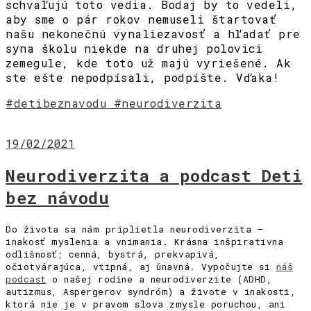
schvaľujú toto vedia. Bodaj by to vedeli,
aby sme o pár rokov nemuseli štartovať
našu nekonečnú vynaliezavosť a hľadať pre
syna školu niekde na druhej polovici
zemegule, kde toto už majú vyriešené. Ak
ste ešte nepodpísali, podpíšte. Vďaka!
#detibeznavodu
#neurodiverzita
19/02/2021
Neurodiverzita a podcast Deti
bez návodu
Do života sa nám priplietla neurodiverzita –
inakosť myslenia a vnímania. Krásna inšpiratívna
odlišnosť; cenná, bystrá, prekvapivá,
očiotvárajúca, vtipná, aj únavná. Vypočujte si
náš
podcast
o našej rodine a neurodiverzite (ADHD,
autizmus, Aspergerov syndróm) a živote v inakosti,
ktorá nie je v pravom slova zmysle poruchou, ani