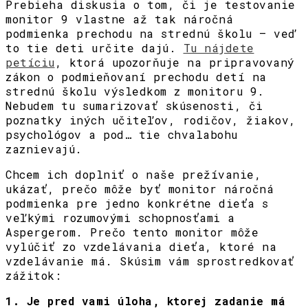
Prebieha diskusia o tom, či je testovanie
monitor 9 vlastne až tak náročná
podmienka prechodu na strednú školu – veď
to tie deti určite dajú.
Tu nájdete
petíciu
, ktorá upozorňuje na pripravovaný
zákon o podmieňovaní prechodu detí na
strednú školu výsledkom z monitoru 9.
Nebudem tu sumarizovať skúsenosti, či
poznatky iných učiteľov, rodičov, žiakov,
psychológov a pod… tie chvalabohu
zaznievajú.
Chcem ich doplniť o naše prežívanie,
ukázať, prečo môže byť monitor náročná
podmienka pre jedno konkrétne dieťa s
veľkými rozumovými schopnosťami a
Aspergerom. Prečo tento monitor môže
vylúčiť zo vzdelávania dieťa, ktoré na
vzdelávanie má. Skúsim vám sprostredkovať
zážitok:
1. Je pred vami úloha, ktorej zadanie má