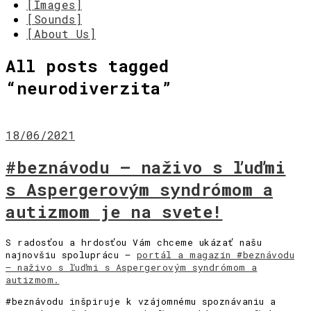
[Images]
[Sounds]
[About Us]
All posts tagged
“
neurodiverzita
”
18/06/2021
#beznávodu – naživo s ľuďmi
s Aspergerovým syndrómom a
autizmom je na svete!
S radosťou a hrdosťou Vám chceme ukázať našu
najnovšiu spoluprácu –
portál a magazín #beznávodu
– naživo s ľuďmi s Aspergerovým syndrómom a
autizmom.
#beznávodu inšpiruje k vzájomnému spoznávaniu a