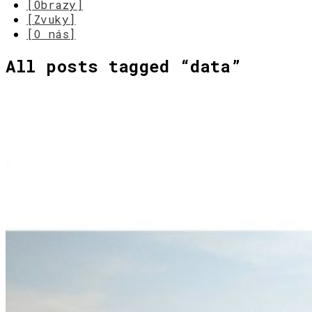
[Obrazy]
[Zvuky]
[O nás]
All posts tagged “
data
”