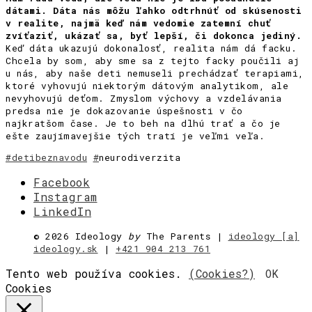
dátami. Dáta nás môžu ľahko odtrhnúť od skúsenosti
v realite, najmä keď nám vedomie zatemní chuť
zvíťaziť, ukázať sa, byť lepší, či dokonca jediný.
Keď dáta ukazujú dokonalosť, realita nám dá facku.
Chcela by som, aby sme sa z tejto facky poučili aj
u nás, aby naše deti nemuseli prechádzať terapiami,
ktoré vyhovujú niektorým dátovým analytikom, ale
nevyhovujú deťom. Zmyslom výchovy a vzdelávania
predsa nie je dokazovanie úspešnosti v čo
najkratšom čase. Je to beh na dlhú trať a čo je
ešte zaujímavejšie tých tratí je veľmi veľa.
#detibeznavodu
#
neurodiverzita
Facebook
Instagram
LinkedIn
©
2026 Ideology
by
The Parents |
ideology [a]
ideology.sk
|
+421 904 213 761
Tento web používa cookies.
(Cookies?)
OK
Cookies