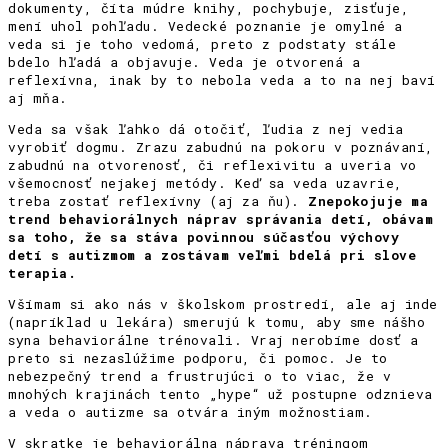
dokumenty, číta múdre knihy, pochybuje, zisťuje,
mení uhol pohľadu. Vedecké poznanie je omylné a
veda si je toho vedomá, preto z podstaty stále
bdelo hľadá a objavuje. Veda je otvorená a
reflexívna, inak by to nebola veda a to na nej baví
aj mňa.
Veda sa však ľahko dá otočiť, ľudia z nej vedia
vyrobiť dogmu. Zrazu zabudnú na pokoru v poznávaní,
zabudnú na otvorenosť, či reflexivitu a uveria vo
všemocnosť nejakej metódy. Keď sa veda uzavrie,
treba zostať reflexívny (aj za ňu).
Znepokojuje ma
trend behaviorálnych náprav správania detí, obávam
sa toho, že sa stáva povinnou súčasťou výchovy
detí s autizmom a zostávam veľmi bdelá pri slove
terapia.
Všímam si ako nás v školskom prostredí, ale aj inde
(napríklad u lekára) smerujú k tomu, aby sme nášho
syna behaviorálne trénovali. Vraj nerobíme dosť a
preto si nezaslúžime podporu, či pomoc. Je to
nebezpečný trend a frustrujúci o to viac, že v
mnohých krajinách tento „hype“ už postupne odznieva
a veda o autizme sa otvára iným možnostiam.
V skratke je behaviorálna náprava tréningom