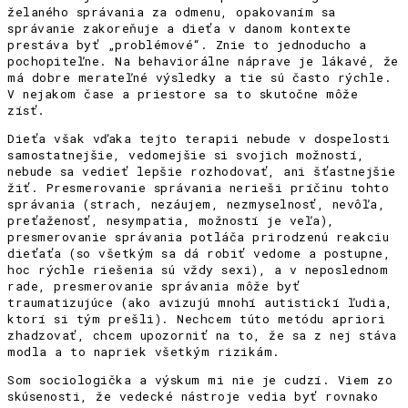
želaného správania za odmenu, opakovaním sa
správanie zakoreňuje a dieťa v danom kontexte
prestáva byť „problémové“. Znie to jednoducho a
pochopiteľne. Na behaviorálne náprave je lákavé, že
má dobre merateľné výsledky a tie sú často rýchle.
V nejakom čase a priestore sa to skutočne môže
zísť.
Dieťa však vďaka tejto terapii nebude v dospelosti
samostatnejšie, vedomejšie si svojich možností,
nebude sa vedieť lepšie rozhodovať, ani šťastnejšie
žiť. Presmerovanie správania nerieši príčinu tohto
správania (strach, nezáujem, nezmyselnosť, nevôľa,
preťaženosť, nesympatia, možností je veľa),
presmerovanie správania potláča prirodzenú reakciu
dieťaťa (so všetkým sa dá robiť vedome a postupne,
hoc rýchle riešenia sú vždy sexi), a v neposlednom
rade, presmerovanie správania môže byť
traumatizujúce (ako avizujú mnohí autistickí ľudia,
ktorí si tým prešli). Nechcem túto metódu apriori
zhadzovať, chcem upozorniť na to, že sa z nej stáva
modla a to napriek všetkým rizikám.
Som sociologička a výskum mi nie je cudzí. Viem zo
skúsenosti, že vedecké nástroje vedia byť rovnako