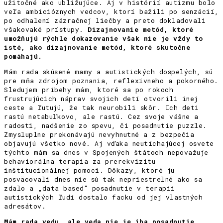
užitočné ako ubližujúce. Aj v histórií autizmu bolo
veľa ambicióznych vedcov, ktorí bažili po senzácií,
po odhalení zázračnej liečby a preto dokladovali
všakovaké prístupy.
Dizajnovanie metód, ktoré
umožňujú rýchle dokazovanie však nie je vždy to
isté, ako dizajnovanie metód, ktoré skutočne
pomáhajú.
Mám rada skúsené mamy a autistických dospelých, sú
pre mňa zdrojom poznania, reflexívneho a pokorného.
Sledujem príbehy mám, ktoré sa po rokoch
frustrujúcich náprav svojich detí otvorili inej
ceste a ľutujú, že tak neurobili skôr. Ich deti
rastú netabuľkovo, ale rastú. Cez svoje vášne a
radosti, nadšenie zo spevu, či posadnutie puzzle.
Zmysluplne prekonávajú nevyhnutné a z bezpečia
objavujú všetko nové. Aj vďaka neutíchajúcej osvete
týchto mám sa dnes v Spojených štátoch nepovažuje
behaviorálna terapia za prerekvizitu
inštitucionálnej pomoci. Dôkazy, ktoré ju
posväcovali dnes nie sú tak nepriestrelné ako sa
zdalo a „data based“ posadnutie v terapii
autistických ľudí dostalo facku od jej vlastných
adresátov.
Mám rada vedu, ale veda nie je iba posadnutie