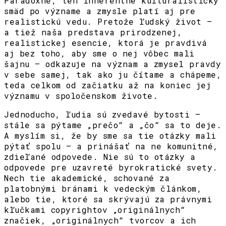
Paradoxne, ten inherentne kulturalistický
smäd po význame a zmysle platí aj pre
realistickú vedu. Pretože ľudský život –
a tiež naša predstava prirodzenej,
realistickej esencie, ktorá je pravdivá
aj bez toho, aby sme o nej vôbec mali
šajnu – odkazuje na význam a zmysel pravdy
v sebe samej, tak ako ju čítame a chápeme,
teda celkom od začiatku až na koniec jej
významu v spoločenskom živote.
Jednoducho, ľudia sú zvedavé bytosti –
stále sa pýtame „prečo“ a „čo“ sa to deje.
A myslím si, že by sme sa tie otázky mali
pýtať spolu – a prinášať na ne komunitné,
zdieľané odpovede. Nie sú to otázky a
odpovede pre uzavreté byrokratické svety.
Nech tie akademické, schované za
platobnými bránami k vedeckým článkom,
alebo tie, ktoré sa skrývajú za právnymi
kľučkami copyrightov „originálnych“
značiek, „originálnych“ tvorcov a ich