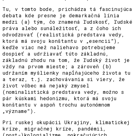
Tu, v tomto bode, prichádza tá fascinujúca
debata kde presne je demarkačná línia
medzi (a) tým, čo znamená ľudskosť, ľudské
práva alebo sunáležitosť, a z čoho ich
odvodzovať (realistická predstava vedy,
ktorá má svoju konštantu v „esencii“),
keďže viac než naliehavo potrebujeme
dospieť a udržiavať túto základnú,
základnú zhodu na tom, že ľudský život je
vždy na prvom mieste; a zároveň (b)
udržaním myšlienky napĺňajúceho života tu
a teraz, t.j. zachovávania si viery, že
život vôbec má nejaký zmysel
(nominalistická predstava vedy, možno s
pár kúskami hedonizmu, ktorá má svoju
konštantu v aspoň trochu autonómnom
„význame“).
Pri ruskej okupácii Ukrajiny, klimatickej
kríze, migračnej kríze, pandémii,
(post-)kolonializme, pokračujúcich