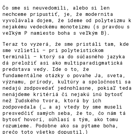
Čo sme si neuvedomili, alebo si len
nechceme pripustiť, je, že modernita
vyvolávala dojem, že ideme od polyteizmu k
nejakému vedeckému monoteizmu (s pravdou s
veľkým P namiesto boha s veľkým B).
Teraz to vyzerá, že sme pristáli tam, kde
sme vzlietli – pri polyteistickom
termináli – ktorý sa do súčasného jazyka
dá preložiť asi ako multiparadigmatická
predstava vedy. Ide o to, že
fundamentálne otázky o povahe Ja, sveta,
významu, prírody, kultúry a spoločnosti sa
nedajú zodpovedať jednohlasne, pokiaľ teda
nenájdeme kritériá či nejakú inú bytosť
než ľudského tvora, ktorá by ich
zodpovedala (… a aj vtedy by sme museli
presvedčiť samých seba, že to, čo nám tá
bytosť hovorí, súhlasí s tým, ako tomu
rozumieme. Podobne ako sa pýtame boha,
prečo toto všetko dopustil.)