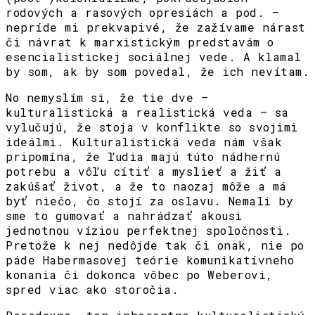
rodových a rasových opresiách a pod. –
nepríde mi prekvapivé, že zažívame nárast
či návrat k marxistickým predstavám o
esencialistickej sociálnej vede. A klamal
by som, ak by som povedal, že ich nevítam.
No nemyslím si, že tie dve –
kulturalistická a realistická veda – sa
vylučujú, že stoja v konflikte so svojimi
ideálmi. Kulturalistická veda nám však
pripomína, že ľudia majú túto nádhernú
potrebu a vôľu cítiť a myslieť a žiť a
zakúšať život, a že to naozaj môže a má
byť niečo, čo stojí za oslavu. Nemali by
sme to gumovať a nahrádzať akousi
jednotnou víziou perfektnej spoločnosti.
Pretože k nej nedôjde tak či onak, nie po
páde Habermasovej teórie komunikatívneho
konania či dokonca vôbec po Weberovi,
spred viac ako storočia.