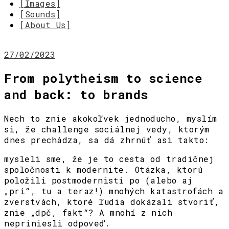
[Images]
[Sounds]
[About Us]
27/02/2023
From polytheism to science
and back: to brands
Nech to znie akokoľvek jednoducho, myslím
si, že challenge sociálnej vedy, ktorým
dnes prechádza, sa dá zhrnúť asi takto:
mysleli sme, že je to cesta od tradičnej
spoločnosti k modernite. Otázka, ktorú
položili postmodernisti po (alebo aj
„pri“, tu a teraz!) mnohých katastrofách a
zverstvách, ktoré ľudia dokázali stvoriť,
znie „dpč, fakt“? A mnohí z nich
nepriniesli odpoveď.