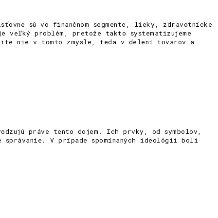
isťovne sú vo finančnom segmente, lieky, zdravotnícke
je veľký problém, pretože takto systematizujeme
čite nie v tomto zmysle, teda v delení tovarov a
vodzujú práve tento dojem. Ich prvky, od symbolov,
é správanie. V prípade spomínaných ideológií boli