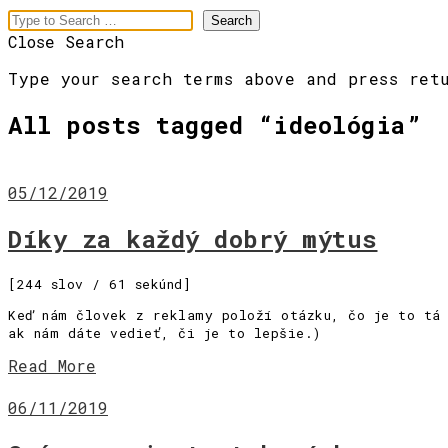
Close Search
Type your search terms above and press ret
All posts tagged “
ideológia
”
05/12/2019
Díky za každý dobrý mýtus
meaningful
[244 slov / 61 sekúnd]
branding
Keď nám človek z reklamy položí otázku, čo je to tá 
ak nám dáte vedieť, či je to lepšie.)
Menu
Read More
[Pre vás]
06/11/2019
[Slová]
[Obrazy]