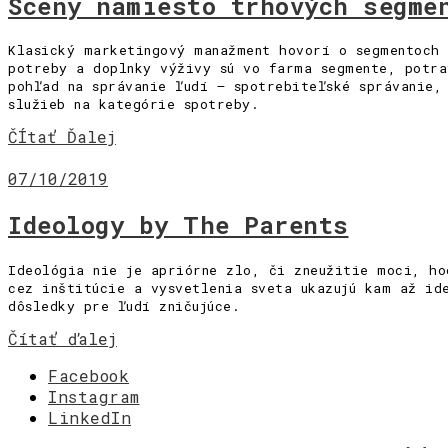
Scény namiesto trhových segme
[Zvuky]
[O nás]
Klasický marketingový manažment hovorí o segmentoch 
potreby a doplnky výživy sú vo farma segmente, potra
pohľad na správanie ľudí – spotrebiteľské správanie,
služieb na kategórie spotreby.
ČÍtať Ďalej
07/10/2019
Ideology by The Parents
Ideológia nie je apriórne zlo, či zneužitie moci, ho
cez inštitúcie a vysvetlenia sveta ukazujú kam až id
dôsledky pre ľudí zničujúce.
Čítať ďalej
Facebook
Instagram
LinkedIn