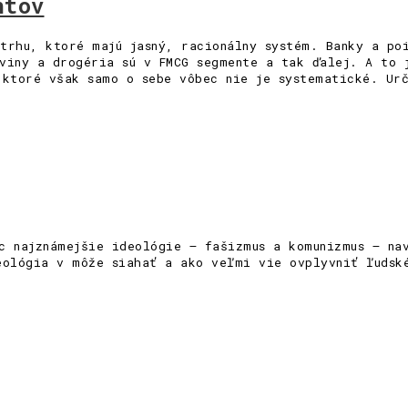
ntov
trhu, ktoré majú jasný, racionálny systém. Banky a po
viny a drogéria sú v FMCG segmente a tak ďalej. A to 
 ktoré však samo o sebe vôbec nie je systematické. Ur
c najznámejšie ideológie – fašizmus a komunizmus – na
eológia v môže siahať a ako veľmi vie ovplyvniť ľudsk