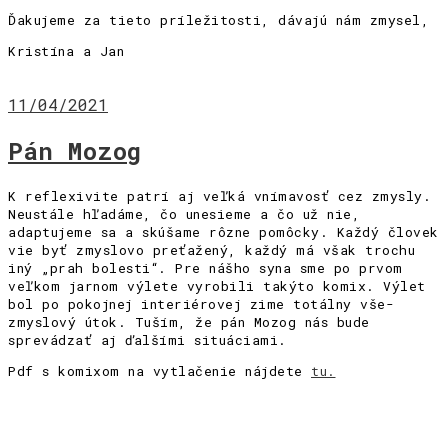
Ďakujeme za tieto príležitosti, dávajú nám zmysel,
Kristína a Jan
11/04/2021
Pán Mozog
K reflexivite patrí aj veľká vnímavosť cez zmysly.
Neustále hľadáme, čo unesieme a čo už nie,
adaptujeme sa a skúšame rôzne pomôcky. Každý človek
vie byť zmyslovo preťažený, každý má však trochu
iný „prah bolesti“. Pre nášho syna sme po prvom
veľkom jarnom výlete vyrobili takýto komix. Výlet
bol po pokojnej interiérovej zime totálny vše-
zmyslový útok. Tuším, že pán Mozog nás bude
sprevádzať aj ďalšími situáciami.
Pdf s komixom na vytlačenie nájdete
tu.