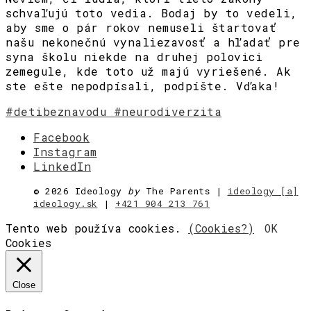
schvaľujú toto vedia. Bodaj by to vedeli,
aby sme o pár rokov nemuseli štartovať
našu nekonečnú vynaliezavosť a hľadať pre
syna školu niekde na druhej polovici
zemegule, kde toto už majú vyriešené. Ak
ste ešte nepodpísali, podpíšte. Vďaka!
#detibeznavodu
#neurodiverzita
Facebook
Instagram
LinkedIn
©
2026 Ideology
by
The Parents |
ideology [a]
ideology.sk
|
+421 904 213 761
Tento web používa cookies.
(Cookies?)
OK
Cookies
Close