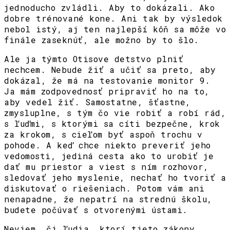
jednoducho zvládli. Aby to dokázali. Ako
dobre trénované kone. Ani tak by výsledok
nebol istý, aj ten najlepší kôň sa môže vo
finále zaseknúť, ale možno by to šlo.
Ale ja týmto Otisove detstvo plniť
nechcem. Nebude žiť a učiť sa preto, aby
dokázal, že má na testovanie monitor 9.
Ja mám zodpovednosť pripraviť ho na to,
aby vedel žiť. Samostatne, šťastne,
zmysluplne, s tým čo vie robiť a robí rád,
s ľuďmi, s ktorými sa cíti bezpečne, krok
za krokom, s cieľom byť aspoň trochu v
pohode. A keď chce niekto preveriť jeho
vedomosti, jediná cesta ako to urobiť je
dať mu priestor a viest s ním rozhovor,
sledovať jeho myslenie, nechať ho tvoriť a
diskutovať o riešeniach. Potom vám ani
nenapadne, že nepatrí na strednú školu,
budete počúvať s otvorenými ústami.
Neviem, či ľudia, ktorí tieto zákony