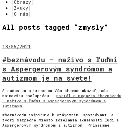
[Obrazy]
[Zvuky]
[O nás]
All posts tagged “
zmysly
”
18/06/2021
#beznávodu – naživo s ľuďmi
s Aspergerovým syndrómom a
autizmom je na svete!
S radosťou a hrdosťou Vám chceme ukázať našu
najnovšiu spoluprácu –
portál a magazín #beznávodu
– naživo s ľuďmi s Aspergerovým syndrómom a
autizmom.
#beznávodu inšpiruje k vzájomnému spoznávaniu a
tvorí bezpečné miesto zdieľania skúseností ľudí s
Aspergerovým syndrómom a autizmom. Prinášame