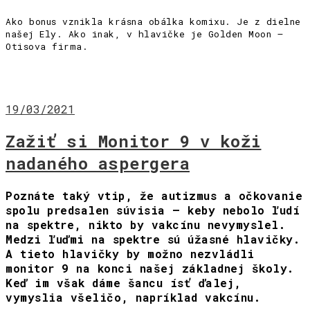
Ako bonus vznikla krásna obálka komixu. Je z dielne
našej Ely. Ako inak, v hlavičke je Golden Moon –
Otisova firma.
19/03/2021
Zažiť si Monitor 9 v koži
nadaného aspergera
Poznáte taký vtip, že autizmus a očkovanie
spolu predsalen súvisia – keby nebolo ľudí
na spektre, nikto by vakcínu nevymyslel.
Medzi ľuďmi na spektre sú úžasné hlavičky.
A tieto hlavičky by možno nezvládli
monitor 9 na konci našej základnej školy.
Keď im však dáme šancu ísť ďalej,
vymyslia všeličo, napríklad vakcínu.