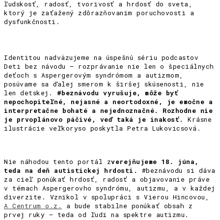
ľudskosť, radosť, tvorivosť a hrdosť do sveta,
ktorý je zaťažený zdôrazňovaním poruchovosti a
dysfunkčnosti.
Identitou nadväzujeme na úspešnú sériu podcastov
Deti bez návodu – rozprávanie nie len o špeciálnych
deťoch s Aspergerovým syndrómom a autizmom,
posúvame sa ďalej smerom k širšej skúsenosti, nie
len detskej.
#beznávodu vyrušuje, môže byť
nepochopiteľné, nejasné a neortodoxné, je emočne a
interpretačne bohaté a nejednoznačné. Rozhodne nie
je prvoplánovo páčivé, veď taká je inakosť.
Krásne
ilustrácie veľkoryso poskytla Petra Lukovicsová.
Nie náhodou tento portál z
verejňujeme 18. júna,
teda na deň autistickej hrdosti.
#beznávodu si dáva
za cieľ ponúkať hrdosť, radosť a objavovanie práve
v témach Aspergerovho syndrómu, autizmu, a v každej
diverzite. Vznikol v spolupráci s Vierou Hincovou,
A Centrum o.z.
a bude stabilne ponúkať obsah z
prvej ruky – teda od ľudí na spektre autizmu.