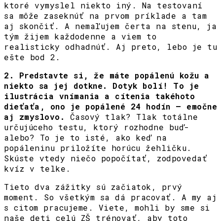
ktoré vymyslel niekto iný. Na testovaní
sa môže zaseknúť na prvom príklade a tam
aj skončiť. A nemaľujem čerta na stenu, ja
tým žijem každodenne a viem to
realisticky odhadnúť. Aj preto, lebo je tu
ešte bod 2.
2. Predstavte si, že máte popálenú kožu a
niekto sa jej dotkne. Dotyk bolí! To je
ilustrácia vnímania a cítenia takéhoto
dieťaťa, ono je popálené 24 hodín – emočne
aj zmyslovo.
Časový tlak? Tlak totálne
určujúceho testu, ktorý rozhodne buď-
alebo? To je to isté, ako keď na
popáleninu priložíte horúcu žehličku.
Skúste vtedy niečo popočítať, zodpovedať
kvíz v telke.
Tieto dva zážitky sú začiatok, prvý
moment. So všetkým sa dá pracovať. A my aj
s citom pracujeme. Viete, mohli by sme si
naše deti celú ZŠ trénovať, aby toto