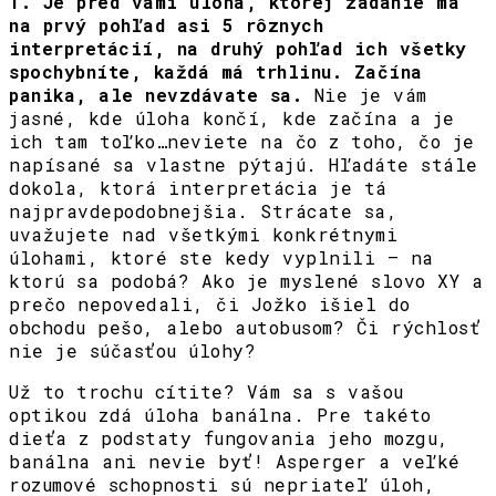
1. Je pred vami úloha, ktorej zadanie má
na prvý pohľad asi 5 rôznych
interpretácií, na druhý pohľad ich všetky
spochybníte, každá má trhlinu. Začína
panika, ale nevzdávate sa.
Nie je vám
jasné, kde úloha končí, kde začína a je
ich tam toľko…neviete na čo z toho, čo je
napísané sa vlastne pýtajú. Hľadáte stále
dokola, ktorá interpretácia je tá
najpravdepodobnejšia. Strácate sa,
uvažujete nad všetkými konkrétnymi
úlohami, ktoré ste kedy vyplnili – na
ktorú sa podobá? Ako je myslené slovo XY a
prečo nepovedali, či Jožko išiel do
obchodu pešo, alebo autobusom? Či rýchlosť
nie je súčasťou úlohy?
Už to trochu cítite? Vám sa s vašou
optikou zdá úloha banálna. Pre takéto
dieťa z podstaty fungovania jeho mozgu,
banálna ani nevie byť! Asperger a veľké
rozumové schopnosti sú nepriateľ úloh,