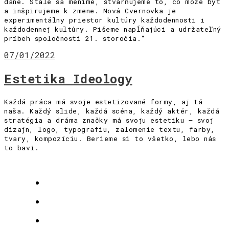
dané. Stále sa meníme, stvárňujeme to, čo môže byť
a inšpirujeme k zmene. Nová Cvernovka je
experimentálny priestor kultúry každodennosti i
každodennej kultúry. Píšeme napĺňajúci a udržateľný
príbeh spoločnosti 21. storočia.“
07/01/2022
Estetika Ideology
Každá práca má svoje estetizované formy, aj tá
naša. Každý slide, každá scéna, každý aktér, každá
stratégia a dráma značky má svoju estetiku – svoj
dizajn, logo, typografiu, zalomenie textu, farby,
tvary, kompozíciu. Berieme si to všetko, lebo nás
to baví.