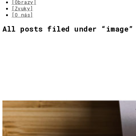
[Obrazy]
[Zvuky]
[O nás]
All posts filed under “
image
”