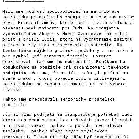
Mali sme možnosť spolupodieľať sa na príprave
senzoricky priateľského podujatia a toto nás naviac
baví! Prinášať zmeny, ktoré menia zažitú kultúru a
otvárajú nové možnosti pre ľudí. Na podujatie
vydavateľstva Absynt v Novej Cvernovke tak mohli
prísť a prišli ľudia, ktorí na vychutnanie zážitku
potrebujú zmyslovo bezpečnejšie prostredie.
Na
tomto linku
nájdete grafické podklady a inštrukcie
pre symbol „sf“ sensoric-friendly. Doteraz
neexistoval, tak sme ho nakreslili.
Ponúkame ho
komukoľvek na použitie pri organizovaní takéhoto
podujatia
. Veríme, že sa táto naša „ligatúra“ sa
stane znakom, ktorý povedie ľudí s citlivejšími
senzorickými potrebami a usmerní ich pri výbere
zážitku.
Takto sme predstavili senzoricky priateľské
podujatie:
„Čoraz viac podujatí sa prispôsobuje potrebám ľudí,
ktorí ich chcú vnímať bez rušivých javov: hlasných
a náhlych zvukov, ruchov na pozadí, svetelných
zábleskov, pachov alebo iných zmyslových
prekvapení. Tieto stimuly môžu byť nepohodlím či