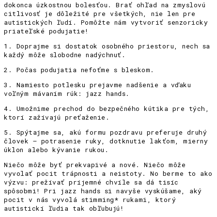
dokonca úzkostnou bolesťou. Brať ohľad na zmyslovú
citlivosť je dôležité pre všetkých, nie len pre
autistických ľudí. Pomôžte nám vytvoriť senzoricky
priateľské podujatie!
1. Doprajme si dostatok osobného priestoru, nech sa
každý môže slobodne nadýchnuť.
2. Počas podujatia nefoťme s bleskom.
3. Namiesto potlesku prejavme nadšenie a vďaku
voľným mávaním rúk: jazz hands.
4. Umožnime prechod do bezpečného kútika pre tých,
ktorí zažívajú preťaženie.
5. Spýtajme sa, akú formu pozdravu preferuje druhý
človek – potrasenie ruky, dotknutie lakťom, mierny
úklon alebo kývanie rukou.
Niečo môže byť prekvapivé a nové. Niečo môže
vyvolať pocit trápnosti a neistoty. No berme to ako
výzvu: prežívať príjemné chvíle sa dá tisíc
spôsobmi! Pri jazz hands si navyše vyskúšame, aký
pocit v nás vyvolá stimming* rukami, ktorý
autistickí ľudia tak obľubujú!