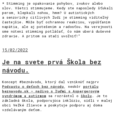
* Stimming je opakovanie pohybov, zvukov alebo
slov. Všetci stimmujeme. Kedy ste naposledy šťukali
perom, klepkali nohou, hmm? U autistických
a senzoricky citlivých ľudí je stimming viditeľný
častejšie. Môže byť ochrannou reakciou, vypúšťaním
napätia, ale aj potešením a radosťou. Na verejnosti
sme nútení stimming potláčať, čo nám uberá duševné
zdravie. A pritom sa stačí uvoľniť!“
15/02/2022
Je na svete prvá Škola bez
návodu.
Koncept #beznávodu, ktorý dal vzniknúť najprv
Podcastu o deťoch bez návodu
, neskôr
portálu
beznavodu.sk – naživo s ľuďmi s Aspergerovým
syndrómom a autizmom
sa rozrástol o
školu
. Je to
základná škola, podporujúca inklúziu, sídli v malej
obci Veľké Zlievce a poskytuje podporu aj doma
vzdelávaným deťom.