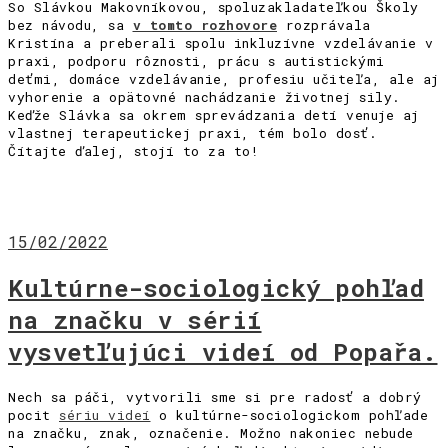
So Slávkou Makovníkovou, spoluzakladateľkou Školy
bez návodu, sa
v tomto rozhovore
rozprávala
Kristína a preberali spolu inkluzívne vzdelávanie v
praxi, podporu rôznosti, prácu s autistickými
deťmi, domáce vzdelávanie, profesiu učiteľa, ale aj
vyhorenie a opätovné nachádzanie životnej sily.
Keďže Slávka sa okrem sprevádzania detí venuje aj
vlastnej terapeutickej praxi, tém bolo dosť.
Čítajte ďalej, stojí to za to!
15/02/2022
Kultúrne-sociologický pohľad
na značku v sérií
vysvetľujúci videí od Popařa.
Nech sa páči, vytvorili sme si pre radosť a dobrý
pocit
sériu videí
o kultúrne-sociologickom pohľade
na značku, znak, označenie. Možno nakoniec nebude