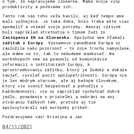
s tým, že nepracujeme lineárne. Máme svoje vlny
produktivity a počúvame ich.
Tento rok nás toho veľa bavilo, aj keď tempo sme
mali voľnejšie. Je taká doba, bolo treba ešte viac
spomaliť a vnímať svoje potreby. Naozaj výživné
boli napríklad stretnutia s tímom ľudí zo
Zastúpenia EK na Slovensku
. Spoločne sme hľadali
zážitok z Európy
. Významovo zanedbaná Európa si
zaslúžila našu pozornosť – to znie trochu namyslene,
ale máme na to, tak to nebudeme maskovať. Na
workshopoch sme sa posunuli od komunikácie
informácií o inštitúciách Európy, k
sprostredkovaniu zážitku, ktorý je ľudský a dokáže
zaujať, vyvolať pocit spolupatričnosti. Európa nie
je len múdrym starcom, ale aj bežným človekom,
ktorý vie oceniť bezpečnosť a pohodlie v
každodennosti, vie si napríklad vychutnať dobré
jedlo, posedenie s priateľmi a nebráni sa ani
otváraniu ťažkých tém, pretože aj tie
spoluvytvárali náš európsky príbeh.
Pozdravujeme vás! Kristína a Jan
04/11/2021