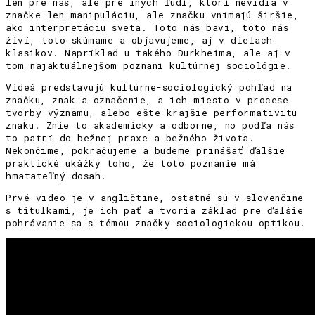
len pre nás, ale pre iných ľudí, ktorí nevidia v
značke len manipuláciu, ale značku vnímajú širšie,
ako interpretáciu sveta. Toto nás baví, toto nás
živí, toto skúmame a objavujeme, aj v dielach
klasikov. Napríklad u takého Durkheima, ale aj v
tom najaktuálnejšom poznaní kultúrnej sociológie.
Videá predstavujú kultúrne-sociologický pohľad na
značku, znak a označenie, a ich miesto v procese
tvorby významu, alebo ešte krajšie performativitu
znaku. Znie to akademicky a odborne, no podľa nás
to patrí do bežnej praxe a bežného života.
Nekončíme, pokračujeme a budeme prinášať ďalšie
praktické ukážky toho, že toto poznanie má
hmatateľný dosah.
Prvé video je v angličtine, ostatné sú v slovenčine
s titulkami, je ich päť a tvoria základ pre ďalšie
pohrávanie sa s témou značky sociologickou optikou.