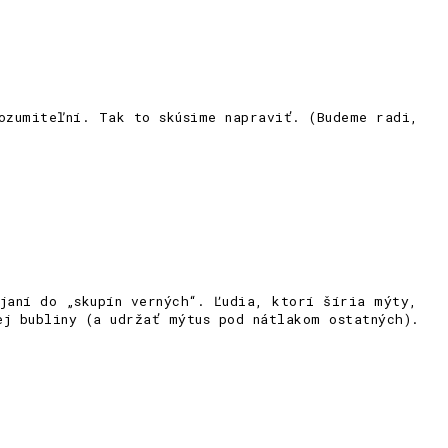
ozumiteľní. Tak to skúsime napraviť. (Budeme radi,
janí do „skupín verných“. Ľudia, ktorí šíria mýty,
ej bubliny (a udržať mýtus pod nátlakom ostatných).