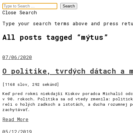
Close Search
Type your search terms above and press ret
All posts tagged “
mýtus
”
07/06/2020
O politike, tvrdých dátach a 
meaningful
[1168 slov, 292 sekúnd]
branding
Keď pred rokmi niekdajší Kiskov poradca Michalič odc
v 90. rokoch. Politika sa od vtedy zmenila: politick
reči o holých zadkoch a istotách, a ducha rozumnej p
Menu
zachytávať.
[Pre vás]
Read More
[Slová]
[Obrazy]
05/12/2019