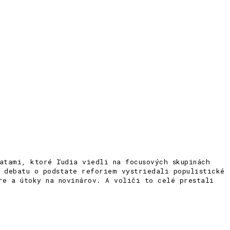
atami, ktoré ľudia viedli na focusových skupinách
 debatu o podstate reforiem vystriedali populistické
re a útoky na novinárov. A voliči to celé prestali