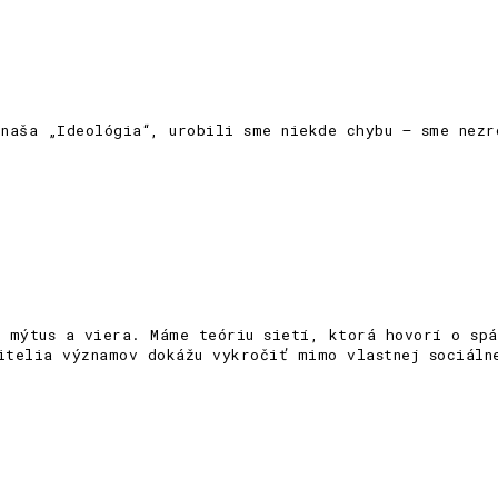
naša „Ideológia“, urobili sme niekde chybu – sme nezr
 mýtus a viera. Máme teóriu sietí, ktorá hovorí o spá
sitelia významov dokážu vykročiť mimo vlastnej sociáln