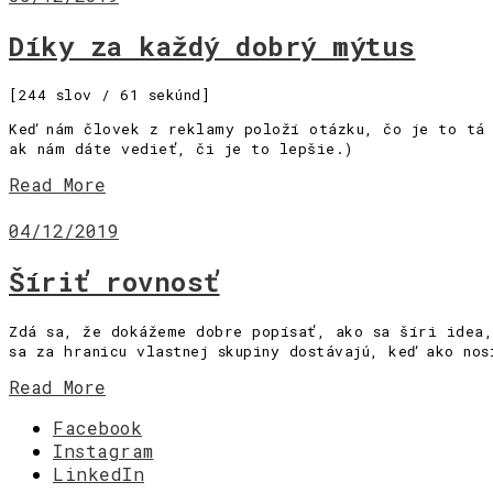
[Zvuky]
[O nás]
Díky za každý dobrý mýtus
[244 slov / 61 sekúnd]
Keď nám človek z reklamy položí otázku, čo je to tá 
ak nám dáte vedieť, či je to lepšie.)
Read More
04/12/2019
Šíriť rovnosť
Zdá sa, že dokážeme dobre popísať, ako sa šíri idea,
sa za hranicu vlastnej skupiny dostávajú, keď ako no
Read More
Facebook
Instagram
LinkedIn