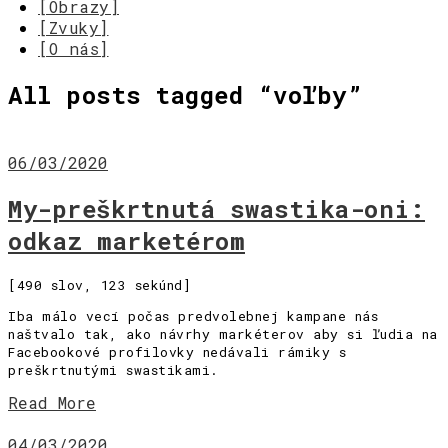
[Obrazy]
[Zvuky]
[O nás]
All posts tagged “
voľby
”
06/03/2020
My-preškrtnutá swastika-oni:
odkaz marketérom
[490 slov, 123 sekúnd]
Iba málo vecí počas predvolebnej kampane nás
naštvalo tak, ako návrhy markéterov aby si ľudia na
Facebookové profilovky nedávali rámiky s
preškrtnutými swastikami.
Read More
04/03/2020