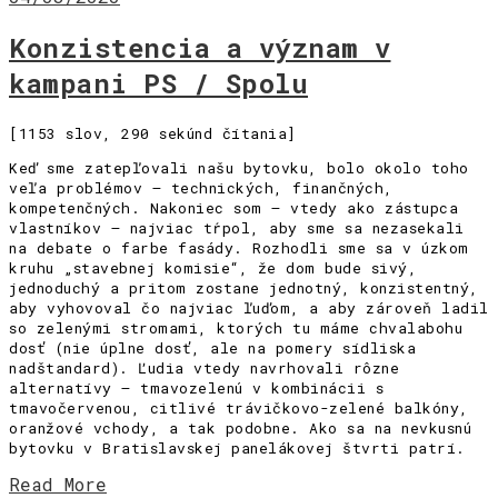
Konzistencia a význam v
kampani PS / Spolu
[1153 slov, 290 sekúnd čítania]
Keď sme zatepľovali našu bytovku, bolo okolo toho
veľa problémov – technických, finančných,
kompetenčných. Nakoniec som – vtedy ako zástupca
vlastníkov – najviac tŕpol, aby sme sa nezasekali
na debate o farbe fasády. Rozhodli sme sa v úzkom
kruhu „stavebnej komisie“, že dom bude sivý,
jednoduchý a pritom zostane jednotný, konzistentný,
aby vyhovoval čo najviac ľuďom, a aby zároveň ladil
so zelenými stromami, ktorých tu máme chvalabohu
dosť (nie úplne dosť, ale na pomery sídliska
nadštandard). Ľudia vtedy navrhovali rôzne
alternatívy – tmavozelenú v kombinácii s
tmavočervenou, citlivé trávičkovo-zelené balkóny,
oranžové vchody, a tak podobne. Ako sa na nevkusnú
bytovku v Bratislavskej panelákovej štvrti patrí.
Read More