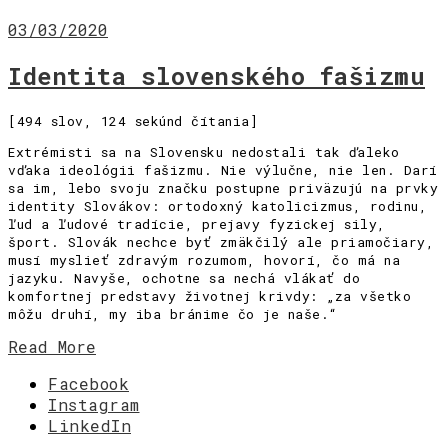
03/03/2020
Identita slovenského fašizmu
[494 slov, 124 sekúnd čítania]
Extrémisti sa na Slovensku nedostali tak ďaleko
vďaka ideológii fašizmu. Nie výlučne, nie len. Darí
sa im, lebo svoju značku postupne priväzujú na prvky
identity Slovákov: ortodoxný katolicizmus, rodinu,
ľud a ľudové tradície, prejavy fyzickej sily,
šport. Slovák nechce byť zmäkčilý ale priamočiary,
musí myslieť zdravým rozumom, hovorí, čo má na
jazyku. Navyše, ochotne sa nechá vlákať do
komfortnej predstavy životnej krivdy: „za všetko
môžu druhí, my iba bránime čo je naše.“
Read More
Facebook
Instagram
LinkedIn