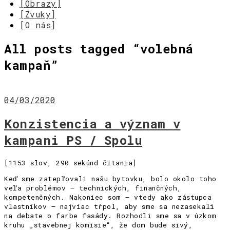
[Obrazy]
[Zvuky]
[O nás]
All posts tagged “
volebná
kampaň
”
04/03/2020
Konzistencia a význam v
kampani PS / Spolu
[1153 slov, 290 sekúnd čítania]
Keď sme zatepľovali našu bytovku, bolo okolo toho
veľa problémov – technických, finančných,
kompetenčných. Nakoniec som – vtedy ako zástupca
vlastníkov – najviac tŕpol, aby sme sa nezasekali
na debate o farbe fasády. Rozhodli sme sa v úzkom
kruhu „stavebnej komisie“, že dom bude sivý,