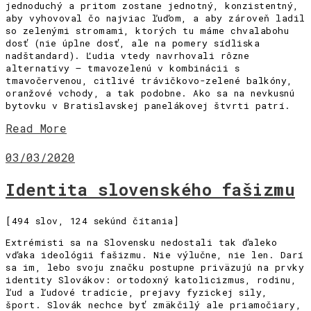
jednoduchý a pritom zostane jednotný, konzistentný,
aby vyhovoval čo najviac ľuďom, a aby zároveň ladil
so zelenými stromami, ktorých tu máme chvalabohu
dosť (nie úplne dosť, ale na pomery sídliska
nadštandard). Ľudia vtedy navrhovali rôzne
alternatívy – tmavozelenú v kombinácii s
tmavočervenou, citlivé trávičkovo-zelené balkóny,
oranžové vchody, a tak podobne. Ako sa na nevkusnú
bytovku v Bratislavskej panelákovej štvrti patrí.
Read More
03/03/2020
Identita slovenského fašizmu
[494 slov, 124 sekúnd čítania]
Extrémisti sa na Slovensku nedostali tak ďaleko
vďaka ideológii fašizmu. Nie výlučne, nie len. Darí
sa im, lebo svoju značku postupne priväzujú na prvky
identity Slovákov: ortodoxný katolicizmus, rodinu,
ľud a ľudové tradície, prejavy fyzickej sily,
šport. Slovák nechce byť zmäkčilý ale priamočiary,