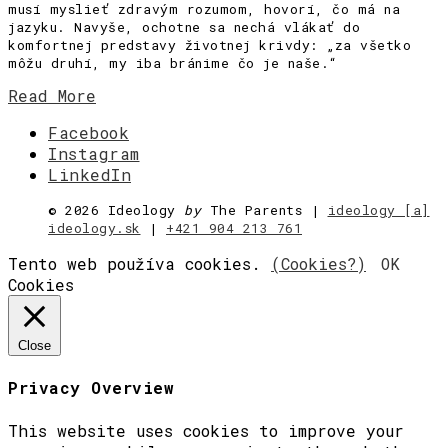
musí myslieť zdravým rozumom, hovorí, čo má na
jazyku. Navyše, ochotne sa nechá vlákať do
komfortnej predstavy životnej krivdy: „za všetko
môžu druhí, my iba bránime čo je naše.“
Read More
Facebook
Instagram
LinkedIn
©
2026 Ideology
by
The Parents |
ideology [a]
ideology.sk
|
+421 904 213 761
Tento web používa cookies.
(Cookies?)
OK
Cookies
Close
Privacy Overview
This website uses cookies to improve your