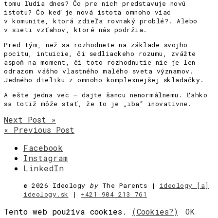
tomu ľudia dnes? Čo pre nich predstavuje novú
istotu? Čo keď je nová istota omnoho viac
v komunite, ktorá zdieľa rovnaký problé?. Alebo
v sieti vzťahov, ktoré nás podržia.
Pred tým, než sa rozhodnete na základe svojho
pocitu, intuície, či sedliackeho rozumu, zvážte
aspoň na moment, či toto rozhodnutie nie je len
odrazom vášho vlastného malého sveta významov.
Jedného dieliku z omnoho komplexnejšej skladačky.
A ešte jedna vec – dajte šancu nenormálnemu. Ľahko
sa totiž môže stať, že to je „iba“ inovatívne.
Next Post »
« Previous Post
Facebook
Instagram
LinkedIn
©
2026 Ideology
by
The Parents |
ideology [a]
ideology.sk
|
+421 904 213 761
Tento web používa cookies.
(Cookies?)
OK