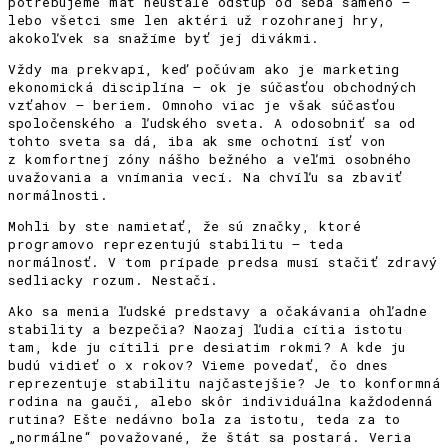
potrebujeme mať neustále odstup od seba samého –
lebo všetci sme len aktéri už rozohranej hry,
akokoľvek sa snažíme byť jej divákmi.
Vždy ma prekvapí, keď počúvam ako je marketing
ekonomická disciplína – ok je súčasťou obchodných
vzťahov – beriem. Omnoho viac je však súčasťou
spoločenského a ľudského sveta. A odosobniť sa od
tohto sveta sa dá, iba ak sme ochotní ísť von
z komfortnej zóny nášho bežného a veľmi osobného
uvažovania a vnímania vecí. Na chvíľu sa zbaviť
normálnosti.
Mohli by ste namietať, že sú značky, ktoré
programovo reprezentujú stabilitu – teda
normálnosť. V tom prípade predsa musí stačiť zdravý
sedliacky rozum. Nestačí.
Ako sa menia ľudské predstavy a očakávania ohľadne
stability a bezpečia? Naozaj ľudia cítia istotu
tam, kde ju cítili pre desiatim rokmi? A kde ju
budú vidieť o x rokov? Vieme povedať, čo dnes
reprezentuje stabilitu najčastejšie? Je to konformná
rodina na gauči, alebo skôr individuálna každodenná
rutina? Ešte nedávno bola za istotu, teda za to
„normálne“ považované, že štát sa postará. Veria