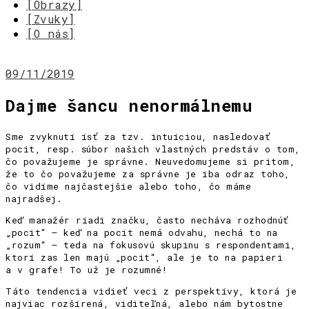
[Obrazy]
[Zvuky]
[O nás]
09/11/2019
Dajme šancu nenormálnemu
Sme zvyknutí ísť za tzv. intuíciou, nasledovať
pocit, resp. súbor našich vlastných predstáv o tom,
čo považujeme je správne. Neuvedomujeme si pritom,
že to čo považujeme za správne je iba odraz toho,
čo vidíme najčastejšie alebo toho, čo máme
najradšej.
Keď manažér riadi značku, často necháva rozhodnúť
„pocit“ – keď na pocit nemá odvahu, nechá to na
„rozum“ – teda na fokusovú skupinu s respondentami,
ktorí zas len majú „pocit“, ale je to na papieri
a v grafe! To už je rozumné!
Táto tendencia vidieť veci z perspektívy, ktorá je
najviac rozšírená, viditeľná, alebo nám bytostne