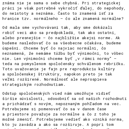
známa nie je sama o sebe chybná. Pri strategickej
práci je však potrebné vykročiť ďalej, do nepohody,
do neistoty a neznáma. Často to znamená ísť za
hranice tzv. normálneho – čo ale znamená normálne?
Od mala sme vychovávaní tak, aby sme dokázali
robiť veci ako sa predpokladá, tak ako ostatní,
alebo presnejšie – čo najbližšie akejsi norme. Ak
budeme nasledovať čo sa všeobecne očakáva, budeme
úspešní. Chceme byť čo najviac normálni, čo
neznamená, že nemáme túžbu byť výnimoční, to vôbec
nie. Len výnimoční chceme byť „v rámci normy“ –
teda na pomyslenom spoločensky schválenom rebríčku.
Toto uvažovanie je fajn pre reprodukciu kultúry
a spoločenskej štruktúry, napokon preto je tak
veľmi rozšírené. Normálnosť ale neprospieva
strategickým rozhodnutiam.
Odstup spoločenských vied nám umožňuje vidieť
širšie súvislosti, odosobniť sa od našich rozhodnutí
a prichádzať s novým, nepoznaným pohľadom na vec.
Potrebujeme si pomenovať čo sa v danom čase
a priestore považuje za normálne a čo z toho je
možné zmeniť. Potrebujeme vedieť ako vzniká norma,
kto ju zavádza a ako sa rozširuje. A popri tom