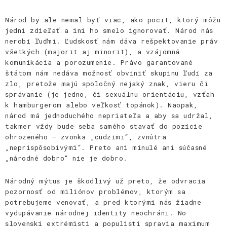
Národ by ale nemal byť viac, ako pocit, ktorý môžu
jedni zdieľať a iní ho smelo ignorovať. Národ nás
nerobí ľuďmi. Ľudskosť nám dáva rešpektovanie práv
všetkých (majorít aj minorít), a vzájomná
komunikácia a porozumenie. Právo garantované
štátom nám nedáva možnosť obviniť skupinu ľudí za
zlo, pretože majú spoločný nejaký znak, vieru či
správanie (je jedno, či sexuálnu orientáciu, vzťah
k hamburgerom alebo veľkosť topánok). Naopak,
národ má jednoduchého nepriateľa a aby sa udržal,
takmer vždy bude seba samého stavať do pozície
ohrozeného – zvonka „cudzími“, zvnútra
„neprispôsobivými“. Preto ani minulé ani súčasné
„národné dobro“ nie je dobro.
Národný mýtus je škodlivý už preto, že odvracia
pozornosť od miliónov problémov, ktorým sa
potrebujeme venovať, a pred ktorými nás žiadne
vydupávanie národnej identity neochráni. No
slovenskí extrémisti a populisti spravia maximum