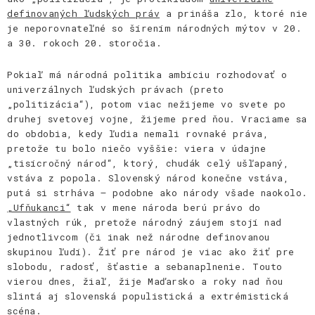
definovaných ľudských práv
a prináša zlo, ktoré nie
je neporovnateľné so šírením národných mýtov v 20.
a 30. rokoch 20. storočia.
Pokiaľ má národná politika ambíciu rozhodovať o
univerzálnych ľudských právach (preto
„politizácia“), potom viac nežijeme vo svete po
druhej svetovej vojne, žijeme pred ňou. Vraciame sa
do obdobia, kedy ľudia nemali rovnaké práva,
pretože tu bolo niečo vyššie: viera v údajne
„tisícročný národ“, ktorý, chudák celý ušľapaný,
vstáva z popola. Slovenský národ konečne vstáva,
putá si strháva – podobne ako národy všade naokolo.
„Ufňukanci“
tak v mene národa berú právo do
vlastných rúk, pretože národný záujem stojí nad
jednotlivcom (či inak než národne definovanou
skupinou ľudí). Žiť pre národ je viac ako žiť pre
slobodu, radosť, šťastie a sebanaplnenie. Touto
vierou dnes, žiaľ, žije Maďarsko a roky nad ňou
slintá aj slovenská populistická a extrémistická
scéna.