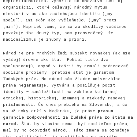
neprehliadnuteľná. Vynorilo sa množstvo ľudí aj
organizácií, ktoré oslavujú národný mýtus –
niektorí viac ako začleňujúcu identitu („my
spolu“), iní skôr ako vyčleňujúcu („my“ proti
„nim“). Napriek tomu, že sa za škodlivý väčšinou
považuje iba druhý typ, som presvedčený, že
nacionalizmus je zhubný a priori.
Národ je pre mnohých ľudí subjekt rovnakej (ak nie
vyššej) úrovne ako štát. Pokiaľ tieto dva
spolupracujú, aspoň v teórii by nemali podnecovať
sociálne problémy, pretože štát je garantom
ľudských práv. No národ sám žiadne univerzálne
práva negarantuje. Vytvára a posilňuje pocit
identity – sunáležitosti na základe kultúrnej,
etnickej, historickej, územnej a niekedy rasovej
príslušnosti. Čo dnes prebieha na Slovensku, a čo
sa už roky drží v Maďarsku, je práve
presun
garancie zodpovednosti za ľudské práva zo štátu na
národ
. Štát by vlastne nemal byť nositeľom práva,
mal by ho odovzdať národu. Táto zmena sa označuje
ako „politizácia“, je protikladom
univerzálne