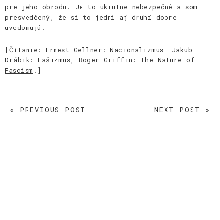
pre jeho obrodu. Je to ukrutne nebezpečné a som
presvedčený, že si to jedni aj druhí dobre
uvedomujú.
[Čítanie:
Ernest Gellner: Nacionalizmus
,
Jakub
Drábik: Fašizmus
,
Roger Griffin: The Nature of
Fascism
.]
« PREVIOUS POST
NEXT POST »
Facebook
Instagram
LinkedIn