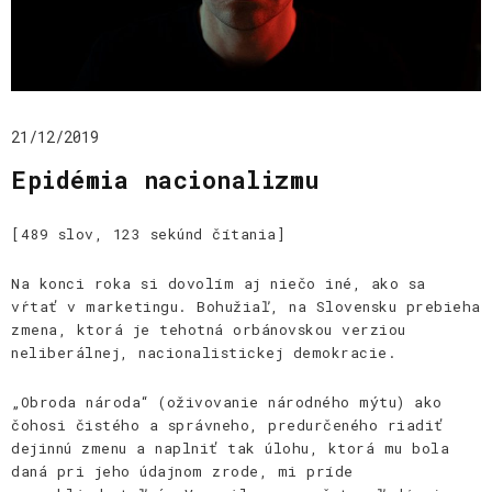
21/12/2019
Epidémia nacionalizmu
[489 slov, 123 sekúnd čítania]
Na konci roka si dovolím aj niečo iné, ako sa
vŕtať v marketingu. Bohužiaľ, na Slovensku prebieha
zmena, ktorá je tehotná orbánovskou verziou
neliberálnej, nacionalistickej demokracie.
„Obroda národa“ (oživovanie národného mýtu) ako
čohosi čistého a správneho, predurčeného riadiť
dejinnú zmenu a naplniť tak úlohu, ktorá mu bola
daná pri jeho údajnom zrode, mi príde